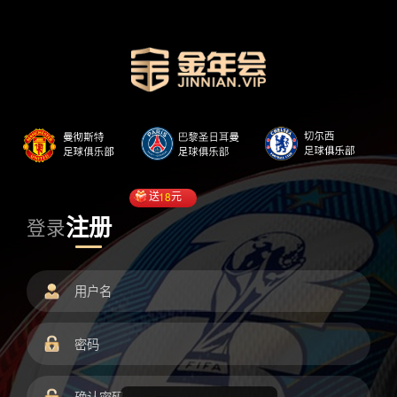
送
18
元
注册
登录